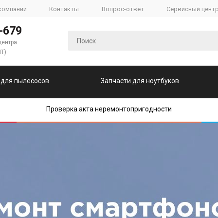
компании
Контакты
Вопрос-ответ
Сервисный цент
-679
центра
ПТ)
 для пылесосов
Запчасти для ноутбуков
Проверка акта неремонтопригодности