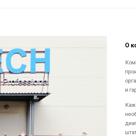
О к
Ком
про
орг
и г
Каж
нео
диа
шта