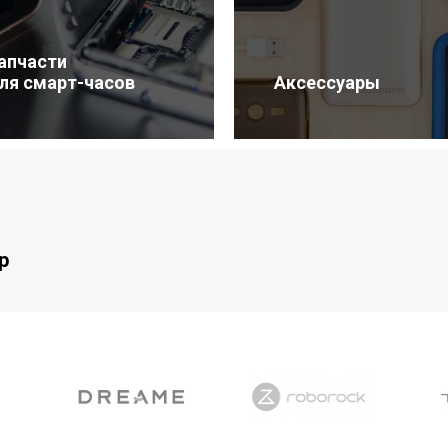
апчасти
ля смарт-часов
Аксессуары
р