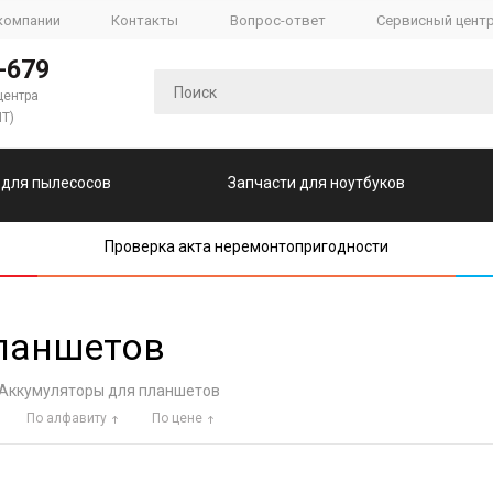
компании
Контакты
Вопрос-ответ
Сервисный цент
-679
центра
ПТ)
 для пылесосов
Запчасти для ноутбуков
Проверка акта неремонтопригодности
ланшетов
Аккумуляторы для планшетов
По алфавиту
По цене