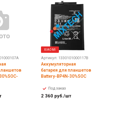
XIAOMI
101000107A
Артикул: 1330101000117B
ная
Аккумуляторная
планшетов
батарея для планшетов
-30%SOC-
Battery-BP4N-30%SOC
Под заказ
т
2 360
руб.
/шт