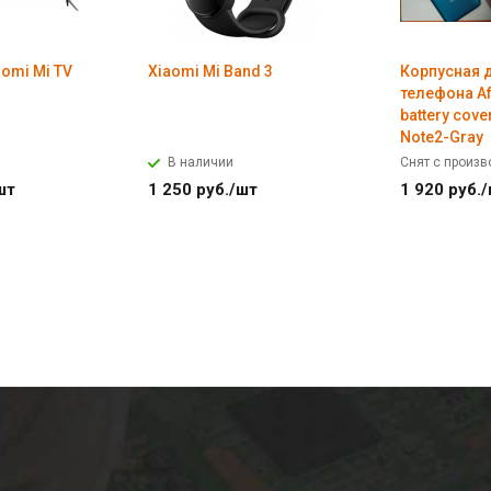
omi Mi TV
Xiaomi Mi Band 3
Корпусная 
телефона Af
battery cov
Note2-Gray
В наличии
Снят с произв
шт
1 250
руб.
/шт
1 920
руб.
/