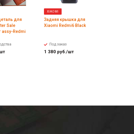
XIAOMI
XIAOMI
деталь для
Задняя крышка для
Задняя к
ter Sale
Xiaomi Redmi6 Black
Xiaomi Mi
er assy-Redmi
одства
Под заказ
Под зака
шт
1 380
руб.
/шт
1 170
руб