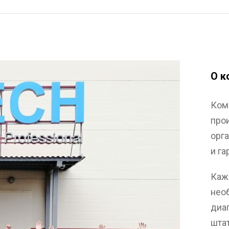
О к
Ком
про
орг
и г
Каж
нео
диа
шта