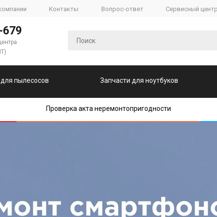
компании
Контакты
Вопрос-ответ
Сервисный цент
-679
центра
ПТ)
 для пылесосов
Запчасти для ноутбуков
Проверка акта неремонтопригодности