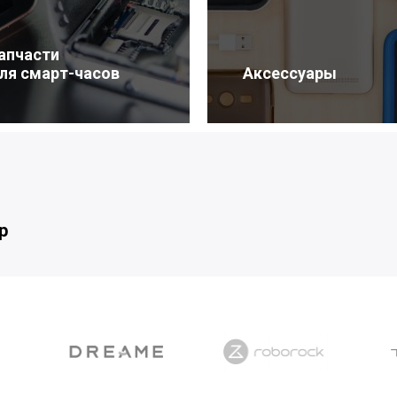
апчасти
ля смарт-часов
Аксессуары
р