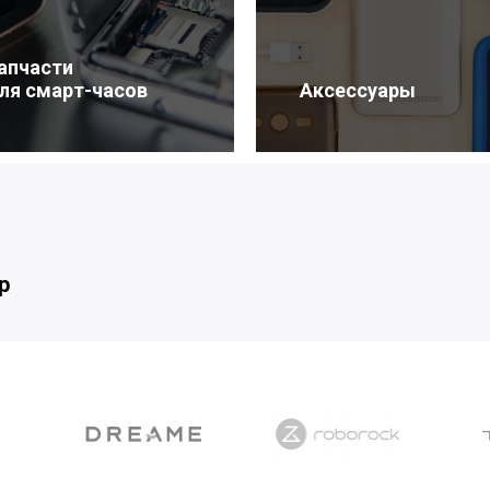
апчасти
ля смарт-часов
Аксессуары
р