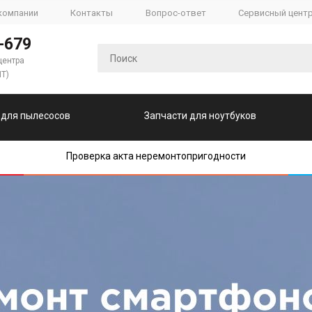
компании
Контакты
Вопрос-ответ
Сервисный цент
-679
центра
ПТ)
 для пылесосов
Запчасти для ноутбуков
Проверка акта неремонтопригодности