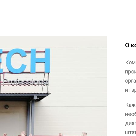
О к
Ком
про
орг
и г
Каж
нео
диа
шта