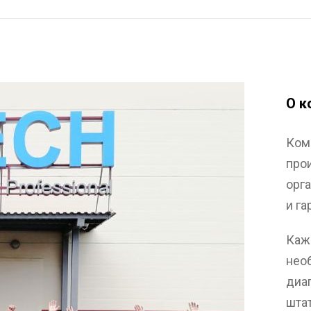
О к
Ком
про
орг
и г
Каж
нео
диа
шта