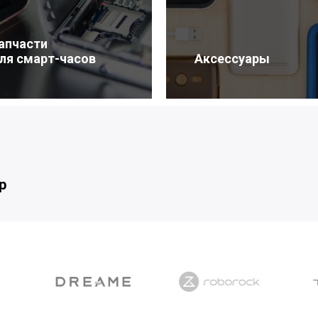
апчасти
ля смарт-часов
Аксессуары
р