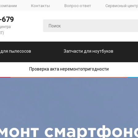
компании
Контакты
Вопрос-ответ
Сервисный цент
-679
центра
ПТ)
 для пылесосов
Запчасти для ноутбуков
Проверка акта неремонтопригодности