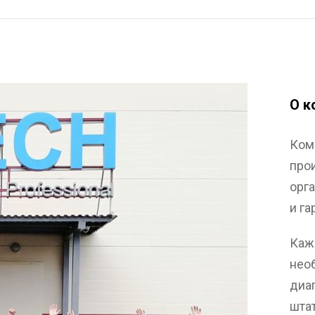
О к
Ком
про
орг
и г
Каж
нео
диа
шта