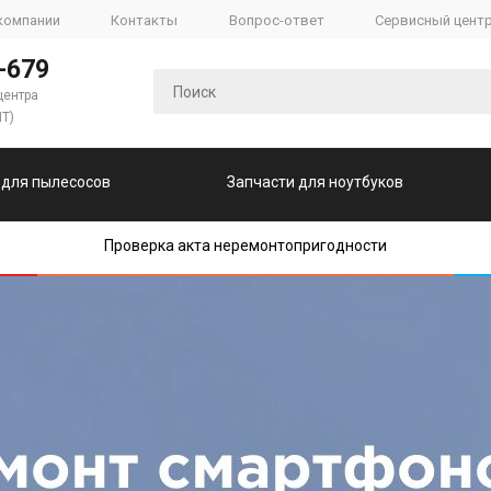
компании
Контакты
Вопрос-ответ
Сервисный цент
-679
центра
ПТ)
 для пылесосов
Запчасти для ноутбуков
Проверка акта неремонтопригодности