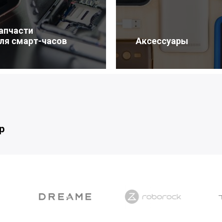
апчасти
ля смарт-часов
Аксессуары
р