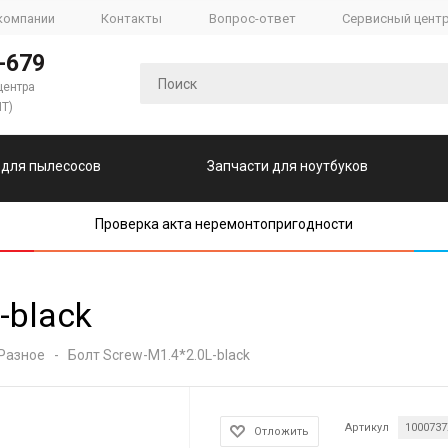
компании
Контакты
Вопрос-ответ
Сервисный цент
-679
центра
ПТ)
 для пылесосов
Запчасти для ноутбуков
Проверка акта неремонтопригодности
-black
Разное
-
Болт Screw-M1.4*2.0L-black
Артикул
1000737
Отложить