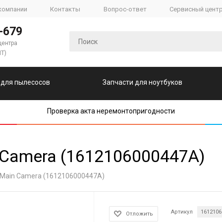
компании
Контакты
Вопрос-ответ
Сервисный цент
-679
центра
ПТ)
 для пылесосов
Запчасти для ноутбуков
Проверка акта неремонтопригодности
 Camera (1612106000447A)
M Main Camera (1612106000447A)
Артикул
1612106
Отложить