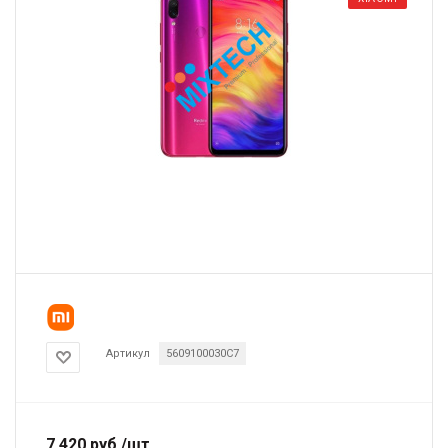
Артикул
5609100030C7
7 420
руб.
/шт