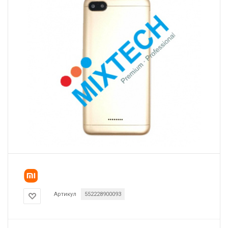
Артикул
552228900093