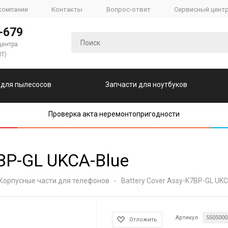
компании
Контакты
Вопрос-ответ
Сервисный цент
-679
центра
ПТ)
 для пылесосов
Запчасти для ноутбуков
Проверка акта неремонтопригодности
7BP-GL UKCA-Blue
Корпусные части для телефонов
-
Battery Cover Assy-K7BP-GL UK
Артикул
5505000
Отложить