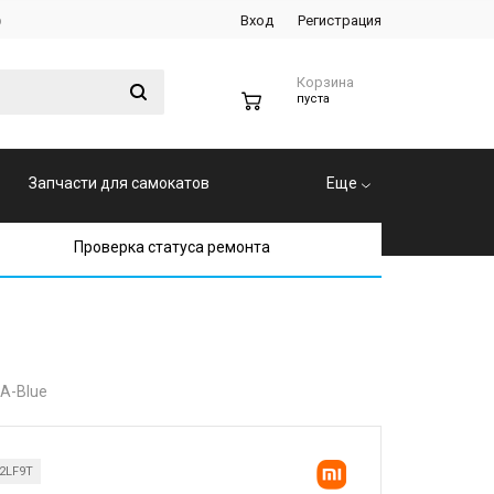
р
Вход
Регистрация
Корзина
0
пуста
Запчасти для самокатов
Еще
Проверка статуса ремонта
CA-Blue
2LF9T