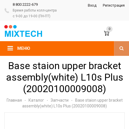
8 800 2222-679
Вход
Регистрация
Время работы колл-центра
с 9-00 до 19-00 (ПН-ПТ)
0
МЕНЮ
Base staion upper bracket
assembly(white) L10s Plus
(20020100009008)
Главная
-
Каталог
-
Запчасти
-
Base staion upper bracket
assembly(white) L10s Plus (20020100009008)