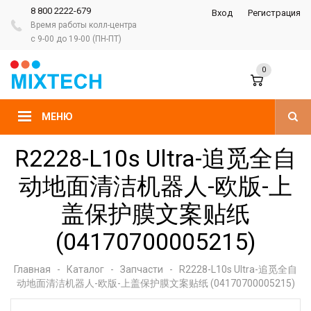
8 800 2222-679
Вход
Регистрация
Время работы колл-центра
с 9-00 до 19-00 (ПН-ПТ)
0
МЕНЮ
R2228-L10s Ultra-追觅全自
动地面清洁机器人-欧版-上
盖保护膜文案贴纸
(04170700005215)
Главная
-
Каталог
-
Запчасти
-
R2228-L10s Ultra-追觅全自
动地面清洁机器人-欧版-上盖保护膜文案贴纸 (04170700005215)