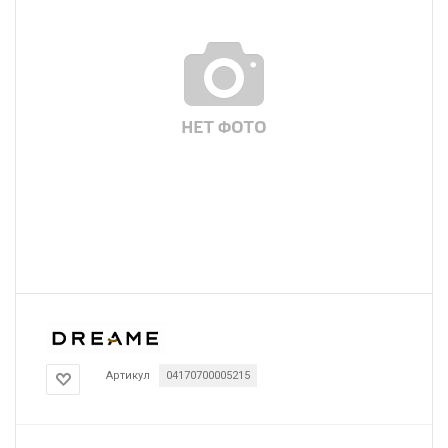
Артикул
04170700005215