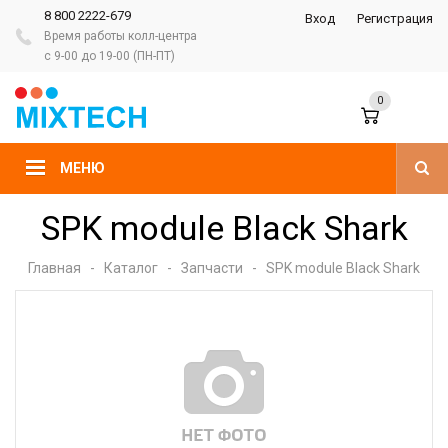
8 800 2222-679
Вход
Регистрация
Время работы колл-центра
с 9-00 до 19-00 (ПН-ПТ)
0
МЕНЮ
SPK module Black Shark
Главная
-
Каталог
-
Запчасти
-
SPK module Black Shark